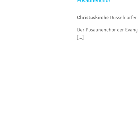
Posaunenchor
2026
Christuskirche
Düsseldorfer 
Der Posaunenchor der Evange
[...]