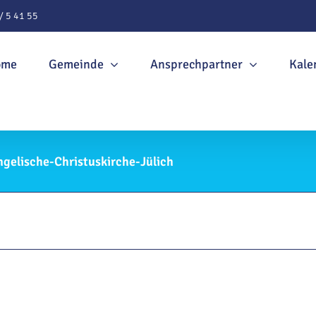
/ 5 41 55
ome
Gemeinde
Ansprechpartner
Kale
ngelische-Christuskirche-Jülich
ederholung