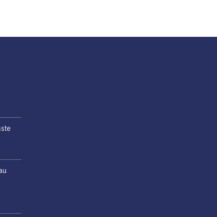
nste
au