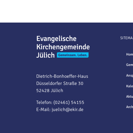
SITEMA
Hom
Gem
Dietrich-Bonhoeffer-Haus
Ansp
Düsseldorfer Straße 30
Kale
52428 Jülich
Aktu
Telefon: (02461) 54155
Arch
E-Mail:
juelich@ekir.de