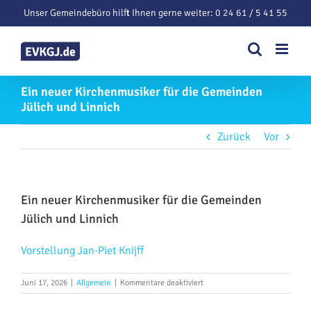
Zum
Unser Gemeindebüro hilft Ihnen gerne weiter: 0 24 61 / 5 41 55
Inhalt
springen
Ein neuer Kirchenmusiker für die Gemeinden
Jülich und Linnich
Zurück
Vor
Ein neuer Kirchenmusiker für die Gemeinden
Jülich und Linnich
Vorstellung Jan-Piet Knijff
für
Juni 17, 2026
|
Allgemein
|
Kommentare deaktiviert
Ein
neuer