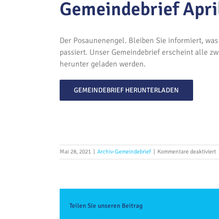
Gemeindebrief Apri
Der Posaunenengel. Bleiben Sie informiert, wa
passiert. Unser Gemeindebrief erscheint alle z
herunter geladen werden.
GEMEINDEBRIEF HERUNTERLADEN
f
Mai 28, 2021
|
Archiv-Gemeindebrief
|
Kommentare deaktiviert
G
A
/
M
2
Teilen Sie unseren Beitrag