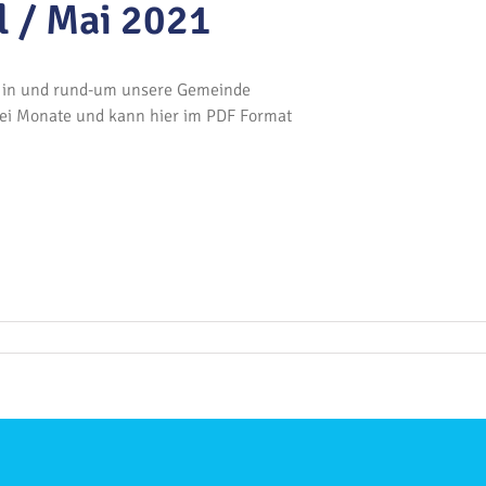
l / Mai 2021
s in und rund-um unsere Gemeinde
wei Monate und kann hier im PDF Format
ür
emeindebrief
pril
ai
021