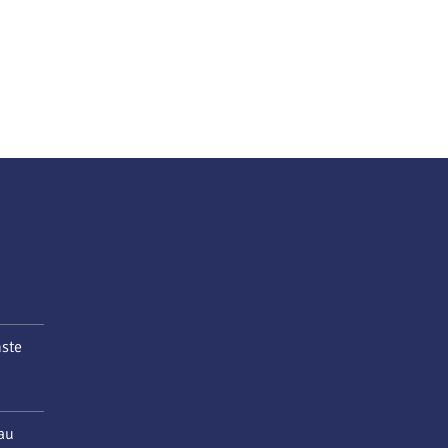
nste
au