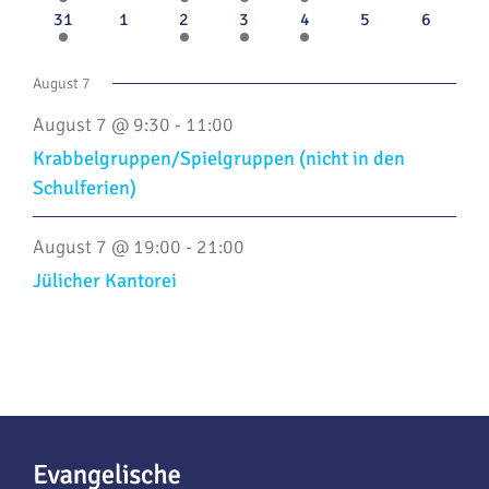
Veranstaltung
Veranstaltungen
Veranstaltung
Veranstaltung
Veranstaltungen
Veranstaltungen
Veransta
1
0
1
2
2
0
0
31
1
2
3
4
5
6
Veranstaltung
Veranstaltungen
Veranstaltung
Veranstaltungen
Veranstaltungen
Veranstaltungen
Veransta
August 7
Wiederholung
August 7 @ 9:30
-
11:00
Krabbelgruppen/Spielgruppen (nicht in den
Schulferien)
Wiederholung
August 7 @ 19:00
-
21:00
Jülicher Kantorei