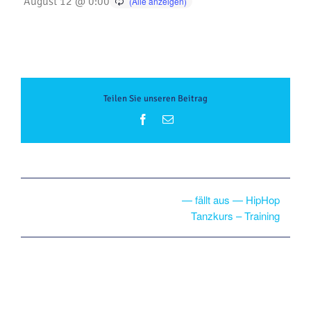
August 12 @ 0:00
Teilen Sie unseren Beitrag
Facebook
E-
Mail
— fällt aus — HipHop
Tanzkurs – Training